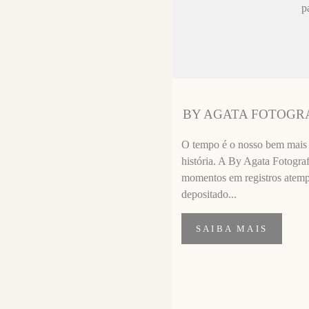
ez chorar no
p
sa sempre fica
 melhor que o
ssional
segui segurar
BY AGATA FOTOGR
importante de
O tempo é o nosso bem mais p
história. A By Agata Fotograf
momentos em registros atempor
depositado...
SAIBA MAIS