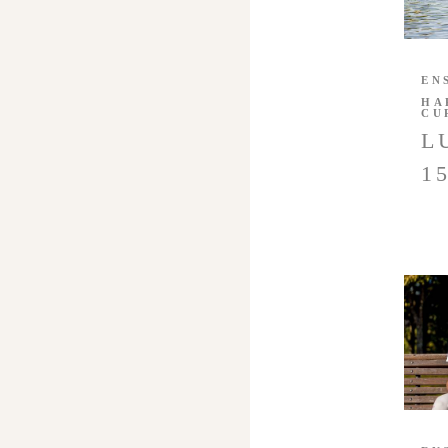
EN
HA
CU
L
1