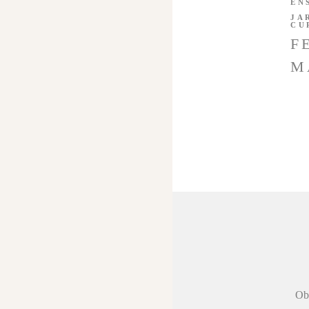
EN
JA
CU
F
M
 agradecer a
Obr