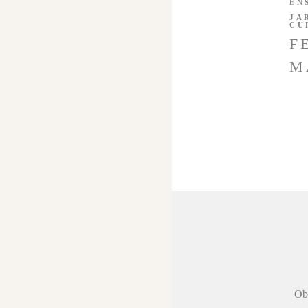
EN
JA
CU
F
M
 agradecer a
Obr