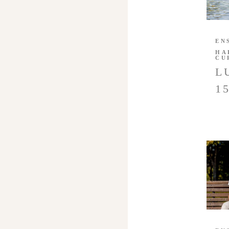
EN
HA
CU
L
1