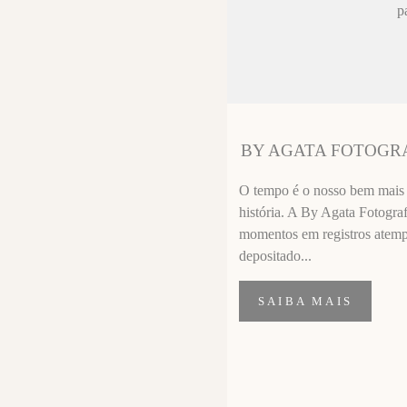
ez chorar no
p
sa sempre fica
 melhor que o
ssional
segui segurar
BY AGATA FOTOGR
importante de
O tempo é o nosso bem mais p
história. A By Agata Fotograf
momentos em registros atempor
depositado...
SAIBA MAIS