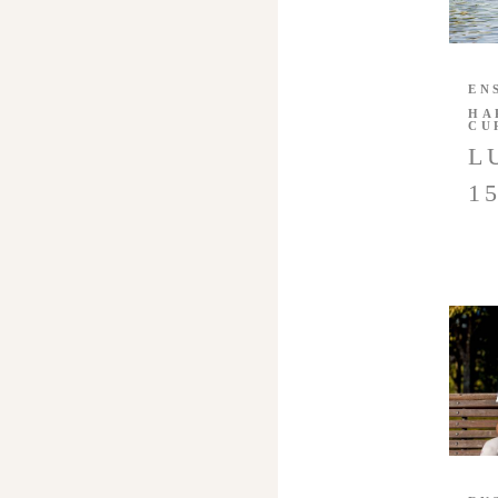
EN
HA
CU
L
1