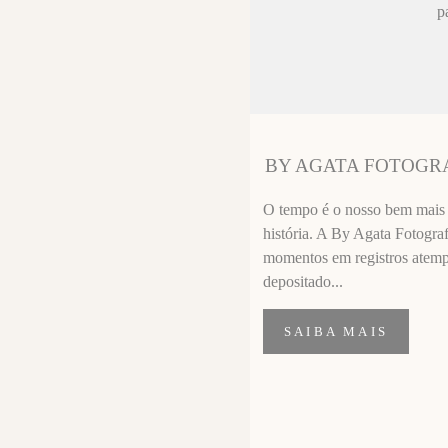
ez chorar no
p
sa sempre fica
 melhor que o
ssional
segui segurar
BY AGATA FOTOGR
importante de
O tempo é o nosso bem mais p
história. A By Agata Fotograf
momentos em registros atempor
depositado...
SAIBA MAIS