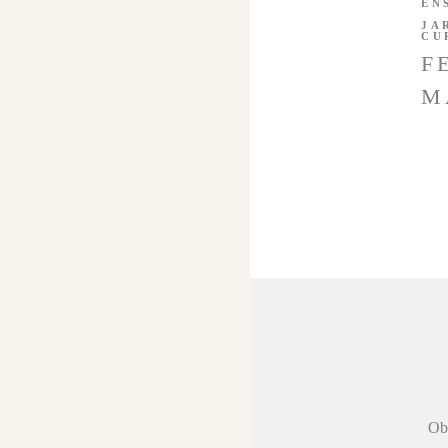
EN
JA
CU
F
M
 agradecer a
Obr