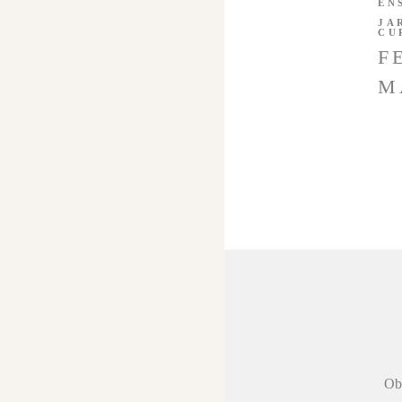
EN
JA
CU
F
M
 agradecer a
Obr