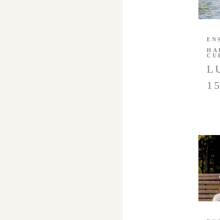
EN
HA
CU
L
1