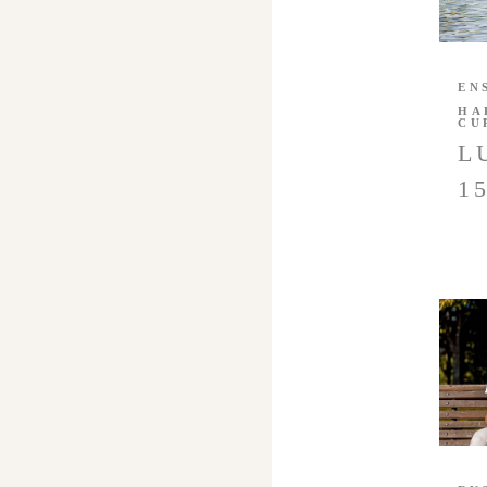
EN
HA
CU
L
1