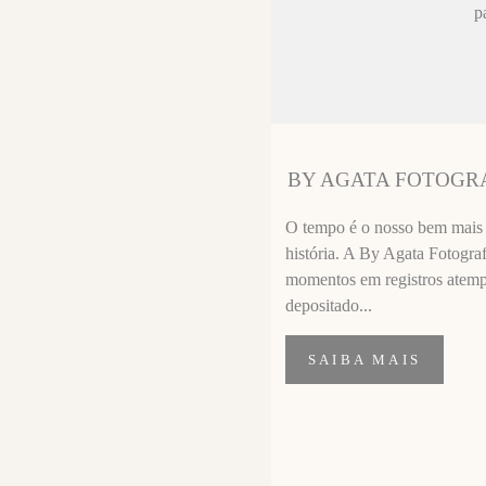
ez chorar no
p
sa sempre fica
 melhor que o
ssional
segui segurar
BY AGATA FOTOGR
importante de
O tempo é o nosso bem mais p
história. A By Agata Fotograf
momentos em registros atempor
depositado...
SAIBA MAIS