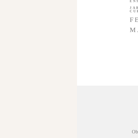
EN
JA
CU
F
M
 agradecer a
Obr