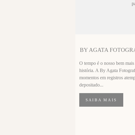
ez chorar no
p
sa sempre fica
 melhor que o
ssional
segui segurar
BY AGATA FOTOGR
importante de
O tempo é o nosso bem mais p
história. A By Agata Fotograf
momentos em registros atempor
depositado...
SAIBA MAIS