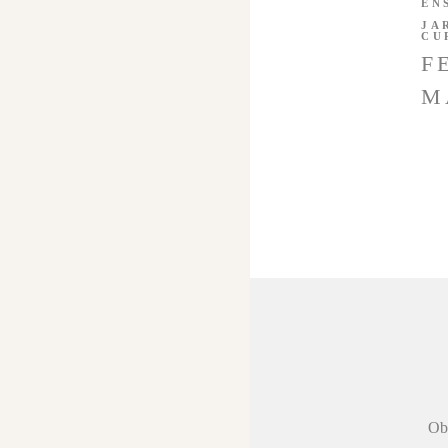
EN
JA
CU
F
M
 agradecer a
Obr