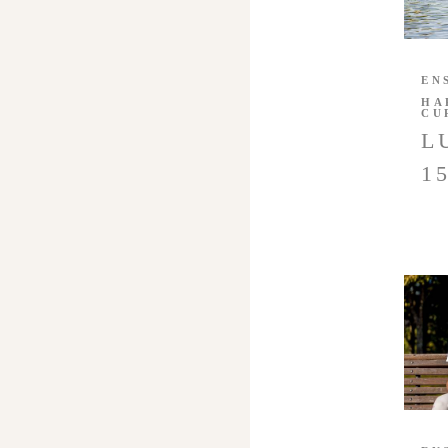
EN
HA
CU
L
1