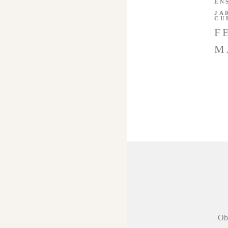
EN
JA
CU
F
M
 agradecer a
Obr