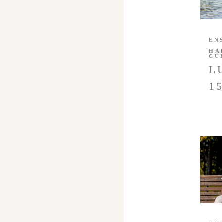
EN
HA
CU
L
1