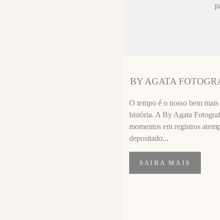
ez chorar no
p
sa sempre fica
 melhor que o
ssional
segui segurar
BY AGATA FOTOGR
importante de
O tempo é o nosso bem mais p
história. A By Agata Fotograf
momentos em registros atempor
depositado...
SAIBA MAIS