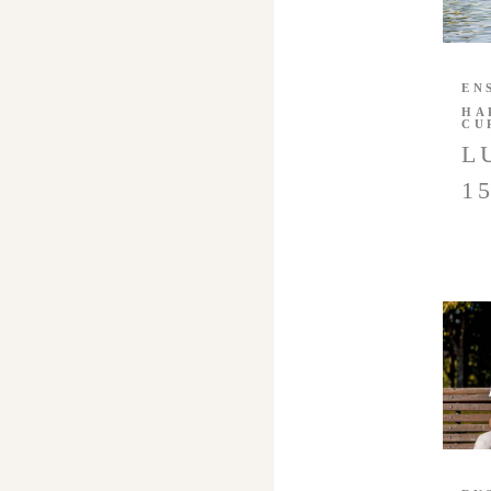
EN
HA
CU
L
1