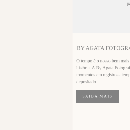
ez chorar no
p
sa sempre fica
 melhor que o
ssional
segui segurar
BY AGATA FOTOGR
importante de
O tempo é o nosso bem mais p
história. A By Agata Fotograf
momentos em registros atempor
depositado...
SAIBA MAIS