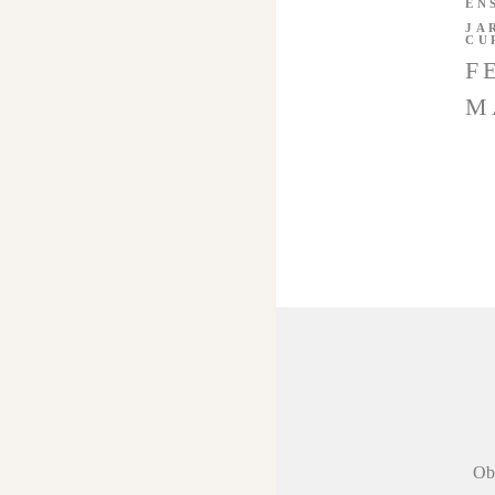
EN
JA
CU
F
M
 agradecer a
Obr