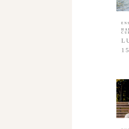
EN
HA
CU
L
1