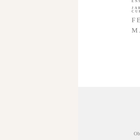
EN
JA
CU
F
M
 agradecer a
Obr