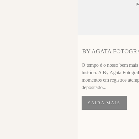
ez chorar no
p
sa sempre fica
 melhor que o
ssional
segui segurar
BY AGATA FOTOGR
importante de
O tempo é o nosso bem mais p
história. A By Agata Fotograf
momentos em registros atempor
depositado...
SAIBA MAIS