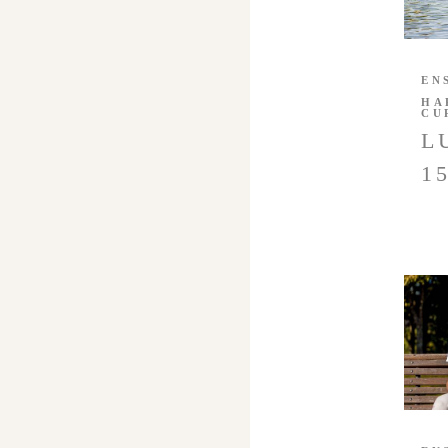
EN
HA
CU
L
1