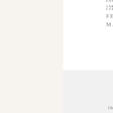
EN
JA
CU
F
M
 agradecer a
Obr