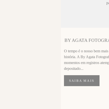
ez chorar no
p
sa sempre fica
 melhor que o
ssional
segui segurar
BY AGATA FOTOGR
importante de
O tempo é o nosso bem mais p
história. A By Agata Fotograf
momentos em registros atempor
depositado...
SAIBA MAIS