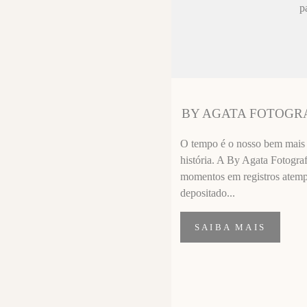
ez chorar no
p
sa sempre fica
 melhor que o
ssional
segui segurar
BY AGATA FOTOGR
importante de
O tempo é o nosso bem mais p
história. A By Agata Fotograf
momentos em registros atempor
depositado...
SAIBA MAIS