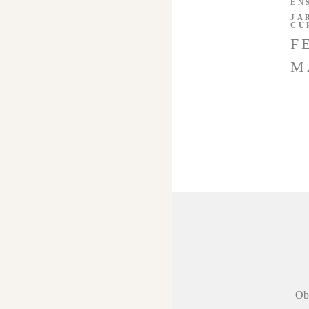
EN
JA
CU
F
M
 agradecer a
Obr