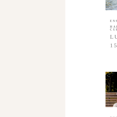
EN
HA
CU
L
1