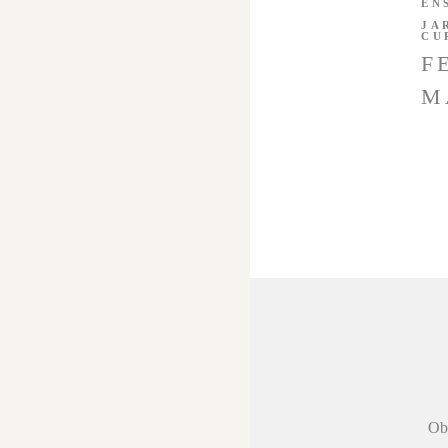
EN
JA
CU
F
M
 agradecer a
Obr