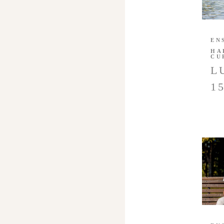
EN
HA
CU
L
1