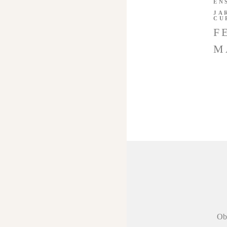
EN
JA
CU
F
M
 agradecer a
Obr