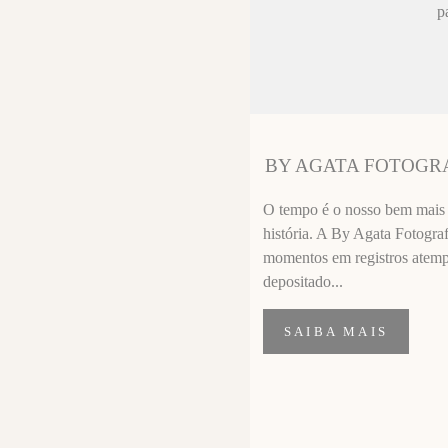
ez chorar no
p
sa sempre fica
 melhor que o
ssional
segui segurar
BY AGATA FOTOGR
importante de
O tempo é o nosso bem mais p
história. A By Agata Fotograf
momentos em registros atempor
depositado...
SAIBA MAIS