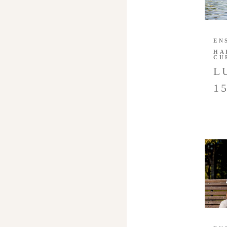
EN
HA
CU
L
1