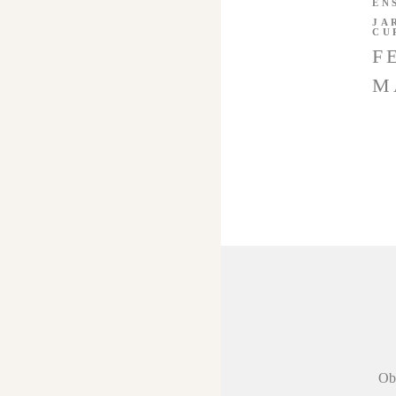
EN
JA
CU
F
M
 agradecer a
Obr