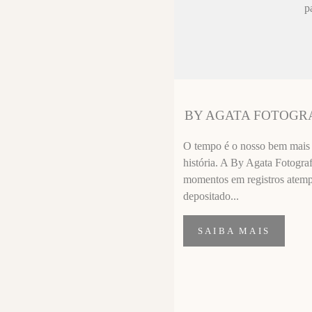
ez chorar no
p
sa sempre fica
 melhor que o
ssional
segui segurar
BY AGATA FOTOGR
importante de
O tempo é o nosso bem mais p
história. A By Agata Fotograf
momentos em registros atempor
depositado...
SAIBA MAIS