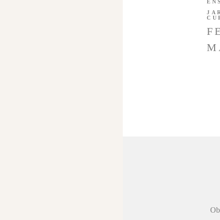
EN
JA
CU
F
M
 agradecer a
Obr