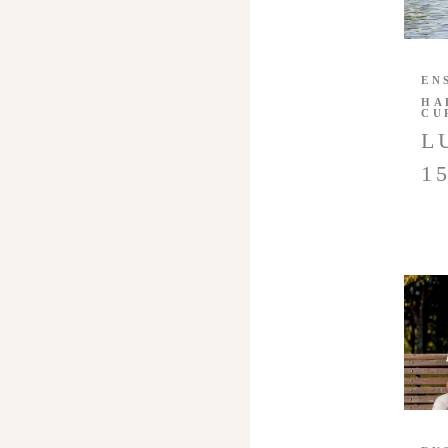
EN
HA
CU
L
1