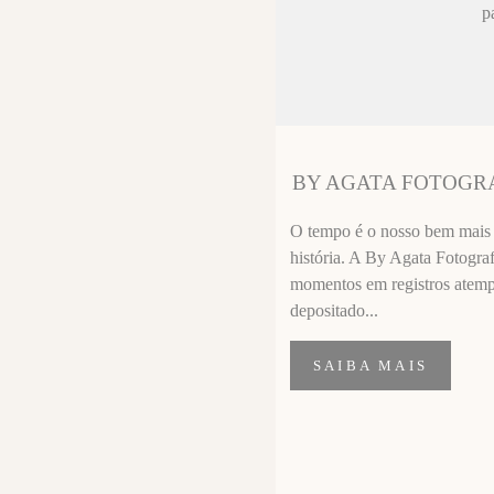
ez chorar no
p
sa sempre fica
 melhor que o
ssional
segui segurar
BY AGATA FOTOGR
importante de
O tempo é o nosso bem mais p
história. A By Agata Fotograf
momentos em registros atempor
depositado...
SAIBA MAIS