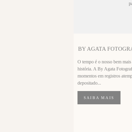
ez chorar no
p
sa sempre fica
 melhor que o
ssional
segui segurar
BY AGATA FOTOGR
importante de
O tempo é o nosso bem mais p
história. A By Agata Fotograf
momentos em registros atempor
depositado...
SAIBA MAIS