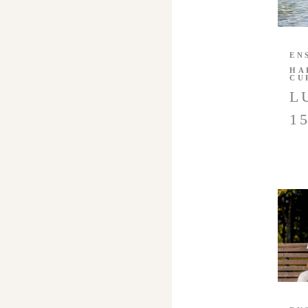
EN
HA
CU
L
1