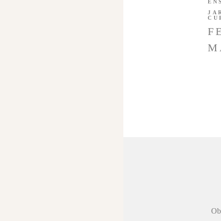
EN
JA
CU
F
M
 agradecer a
Obr