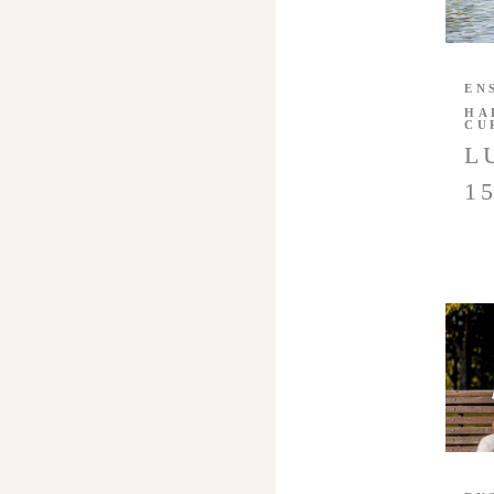
EN
HA
CU
L
1