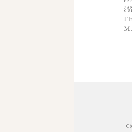
EN
JA
CU
F
M
 agradecer a
Obr