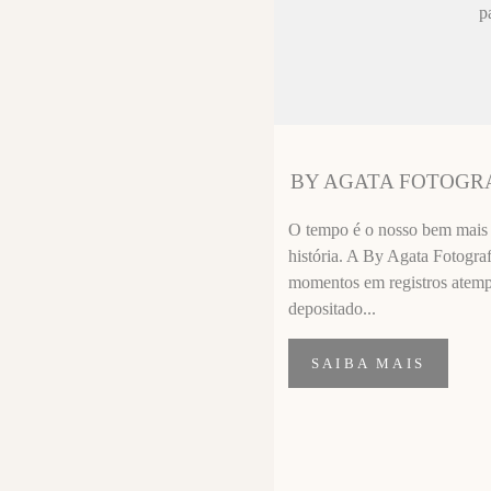
ez chorar no
p
sa sempre fica
 melhor que o
ssional
segui segurar
BY AGATA FOTOGR
importante de
O tempo é o nosso bem mais p
história. A By Agata Fotograf
momentos em registros atempor
depositado...
SAIBA MAIS