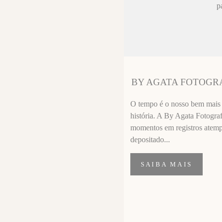
ez chorar no
p
sa sempre fica
 melhor que o
ssional
segui segurar
BY AGATA FOTOGR
importante de
O tempo é o nosso bem mais p
história. A By Agata Fotograf
momentos em registros atempor
depositado...
SAIBA MAIS