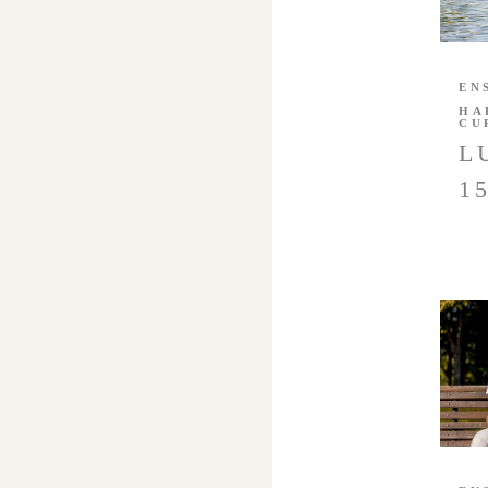
EN
HA
CU
L
1