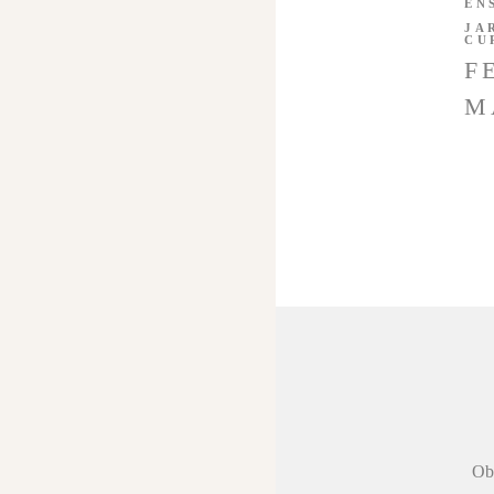
EN
JA
CU
F
M
 agradecer a
Obr