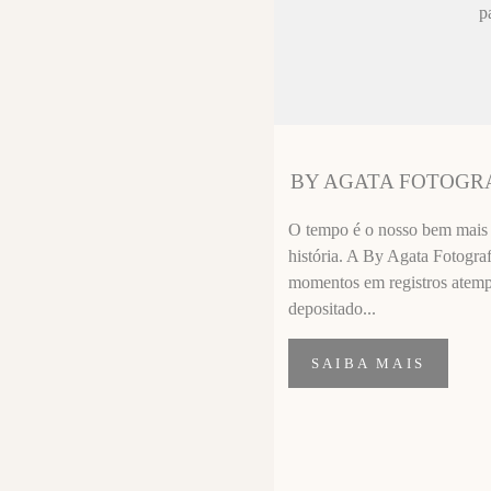
ez chorar no
p
sa sempre fica
 melhor que o
ssional
segui segurar
BY AGATA FOTOGR
importante de
O tempo é o nosso bem mais p
história. A By Agata Fotograf
momentos em registros atempor
depositado...
SAIBA MAIS