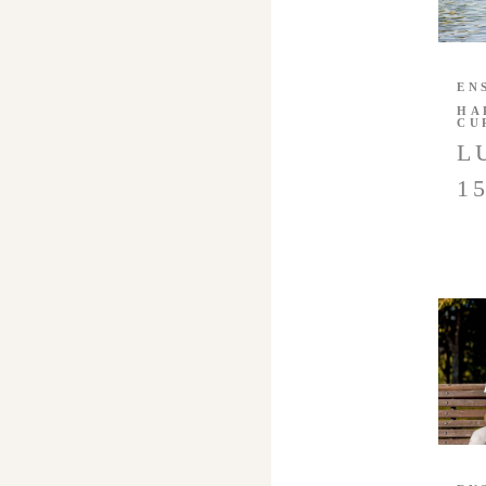
EN
HA
CU
L
1