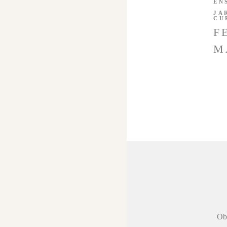
EN
JA
CU
F
M
 agradecer a
Obr