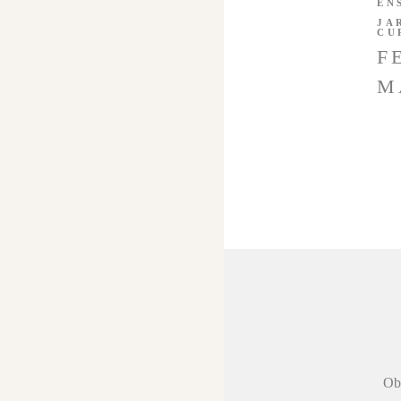
EN
JA
CU
F
M
 agradecer a
Obr