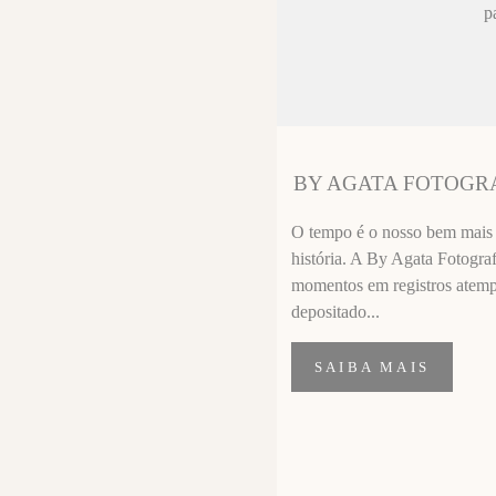
ez chorar no
p
sa sempre fica
 melhor que o
ssional
segui segurar
BY AGATA FOTOGR
importante de
O tempo é o nosso bem mais p
história. A By Agata Fotograf
momentos em registros atempor
depositado...
SAIBA MAIS