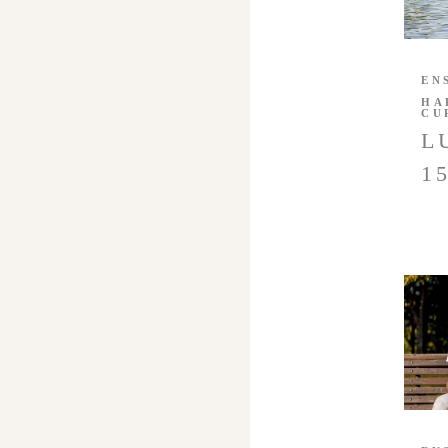
EN
HA
CU
L
1