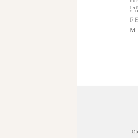
EN
JA
CU
F
M
 agradecer a
Obr