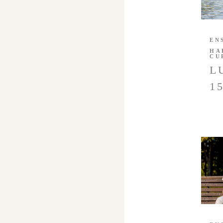
EN
HA
CU
L
1