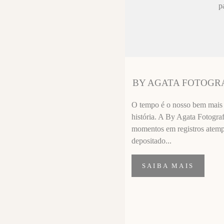
ez chorar no
p
sa sempre fica
 melhor que o
ssional
segui segurar
BY AGATA FOTOGR
importante de
O tempo é o nosso bem mais p
história. A By Agata Fotograf
momentos em registros atempor
depositado...
SAIBA MAIS