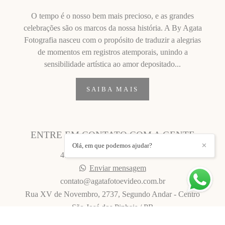
O tempo é o nosso bem mais precioso, e as grandes
celebrações são os marcos da nossa história. A By Agata
Fotografia nasceu com o propósito de traduzir a alegrias
de momentos em registros atemporais, unindo a
sensibilidade artística ao amor depositado...
SAIBA MAIS
ENTRE EM CONTATO COM A GENTE
Olá, em que podemos ajudar?
✕
41-99144-6447 / 41-99224-7129
Enviar mensagem
contato@agatafotoevideo.com.br
Rua XV de Novembro, 2737, Segundo Andar - Centro
São José dos Pinhais / PR