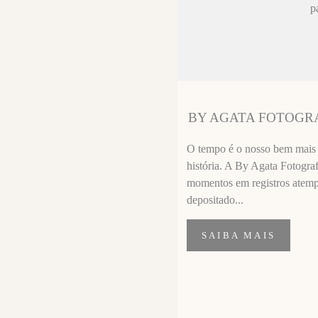
ez chorar no
p
sa sempre fica
 melhor que o
ssional
segui segurar
BY AGATA FOTOGR
importante de
O tempo é o nosso bem mais p
história. A By Agata Fotograf
momentos em registros atempor
depositado...
SAIBA MAIS