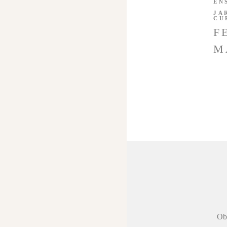
EN
JA
CU
F
M
 agradecer a
Obr