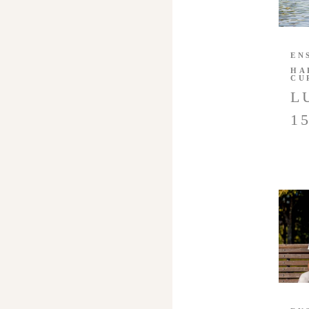
EN
HA
CU
L
1