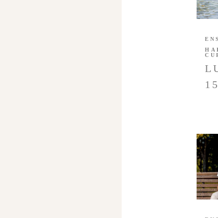
EN
HA
CU
L
1