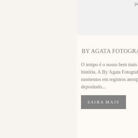
ez chorar no
p
sa sempre fica
 melhor que o
ssional
segui segurar
BY AGATA FOTOGR
importante de
O tempo é o nosso bem mais p
história. A By Agata Fotograf
momentos em registros atempor
depositado...
SAIBA MAIS