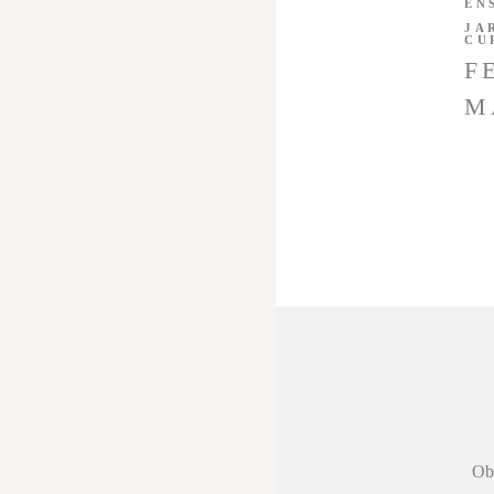
EN
JA
CU
F
M
 agradecer a
Obr