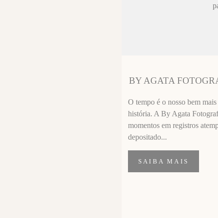
ez chorar no
p
sa sempre fica
 melhor que o
ssional
segui segurar
BY AGATA FOTOGR
importante de
O tempo é o nosso bem mais p
história. A By Agata Fotograf
momentos em registros atempor
depositado...
SAIBA MAIS