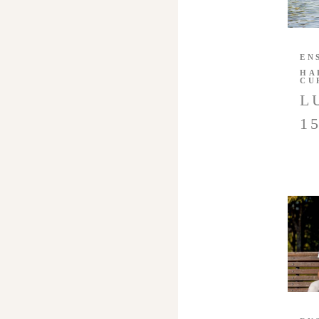
EN
HA
CU
L
1