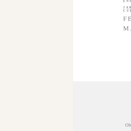
EN
JA
CU
F
M
 agradecer a
Obr