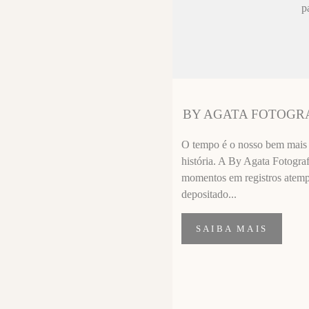
ez chorar no
p
sa sempre fica
 melhor que o
ssional
segui segurar
BY AGATA FOTOGR
importante de
O tempo é o nosso bem mais p
história. A By Agata Fotograf
momentos em registros atempor
depositado...
SAIBA MAIS