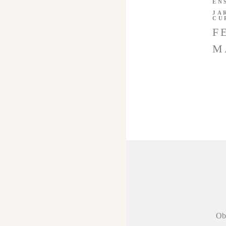
EN
JA
CU
F
M
 agradecer a
Obr