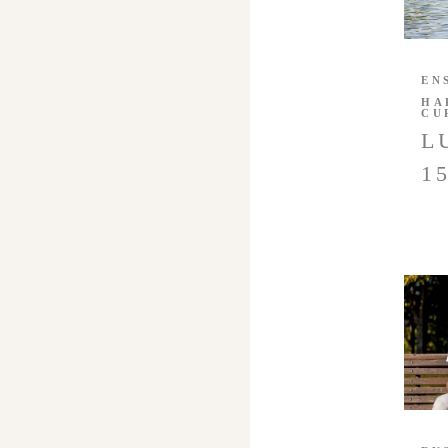
EN
HA
CU
L
1